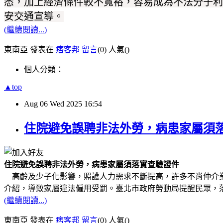
悉，加上經濟條件較不寬裕，容易成為不法分子利
安交通宣導。
(繼續閱讀...)
東南亞 發表在
痞客邦
留言
(0)
人氣(
)
個人分類：
▲top
Aug
06
Wed
2025
16:54
住院避免誤聘非法外勞，病患家屬須
住院避免誤聘非法外勞，病患家屬須落實查驗證件
高齡及少子化影響，照護人力需求不斷提高，許多不肖仲介業
介紹，導致家屬違法僱用受罰。臺北市政府勞動局提醒民眾，
(繼續閱讀...)
東南亞 發表在
痞客邦
留言
(0)
人氣(
)