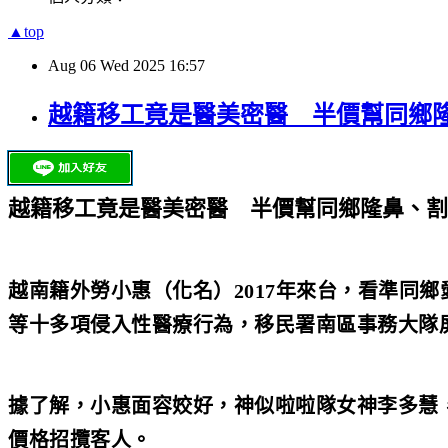
▲top
Aug
06
Wed
2025
16:57
越籍移工竟是醫美密醫 半價幫同鄉
越籍移工竟是醫美密醫 半價幫同鄉隆鼻、割
越南籍外勞小惠（化名）2017年來台，看準同
等十多項侵入性醫療行為，移民署南區事務大隊
據了解，小惠面容姣好，神似啦啦隊女神李多慧
價格招攬客人。