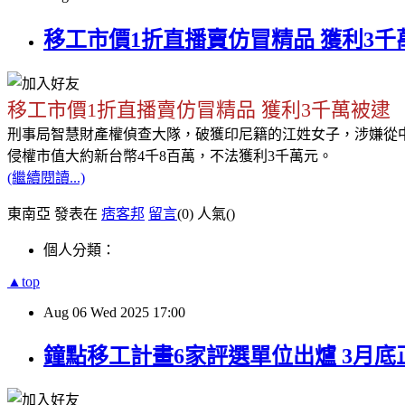
移工市價1折直播賣仿冒精品 獲利3千
移工市價1折直播賣仿冒精品 獲利3千萬被逮
刑事局智慧財產權偵查大隊，破獲印尼籍的江姓女子，涉嫌從
侵權市值大約新台幣4千8百萬，不法獲利3千萬元。
(繼續閱讀...)
東南亞 發表在
痞客邦
留言
(0)
人氣(
)
個人分類：
▲top
Aug
06
Wed
2025
17:00
鐘點移工計畫6家評選單位出爐 3月底