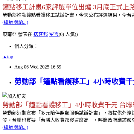
鐘點移工計畫6家評選單位出爐 3月底正式上
勞動部推動鐘點看護移工試辦計畫，今天公布評選結果，全台
(繼續閱讀...)
東南亞 發表在
痞客邦
留言
(0)
人氣(
)
個人分類：
▲top
Aug
06
Wed
2025
16:59
勞動部「鐘點看護移工」4小時收費千
勞動部「鐘點看護移工」4小時收費千元 台聯
勞動部近期宣布「多元陪伴照顧服務試辦計畫」，將提供外籍鐘點看
發。台聯也質疑「台灣人收費都沒這麼高」，呼籲政府應該嚴
(繼續閱讀...)