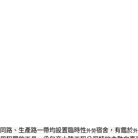
同路、生產路一帶均設置臨時性
宿舍，有鑑於
外勞
外