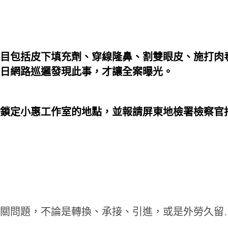
目包括皮下填充劑、穿線隆鼻、割雙眼皮、施打肉毒
日網路巡邏發現此事，才讓全案曝光。
鎖定小惠工作室的地點，並報請屏東地檢署檢察官
Facebook
WhatsApp
Copy
Lin
Twitte
Link
關問題，不論是轉換、承接、引進，或是外勞久留…等