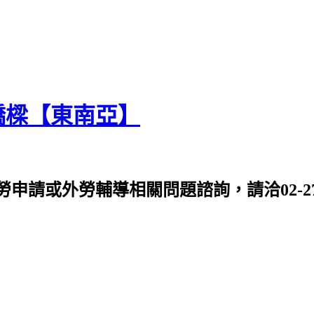
橋樑【東南亞】
或外勞輔導相關問題諮詢，請洽02-2763