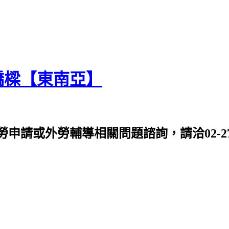
橋樑【東南亞】
或外勞輔導相關問題諮詢，請洽02-2763