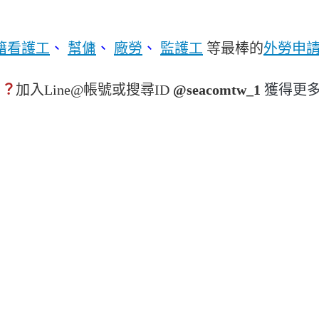
籍看護工
、
幫傭
、
廠勞
、
監護工
等最棒的
外勞申
​加入Line@帳號或搜尋ID
@seacomtw_1
獲得更