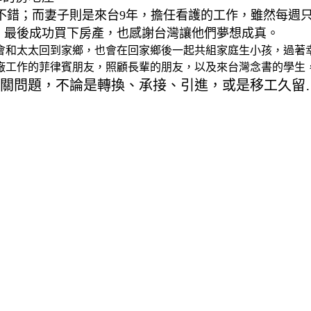
入不錯；而妻子則是來台9年，擔任看護的工作，雖然每週
幣，最後成功買下房產，也感謝台灣讓他們夢想成真。
會和太太回到家鄉，也會在回家鄉後一起共組家庭生小孩，過著幸
廠工作的菲律賓朋友，照顧長輩的朋友，以及來台灣念書的學生
關問題，不論是轉換、承接、引進，或是移工久留…等