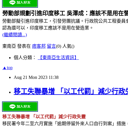
勞動部規劃引進印度移工 吳澤成：應該不是用在
勞動部擬引進
印度
移工，引發勞團抗議。行政院公共工程委員
認為還可以，印度
移工
應該不是用在營造業。
(繼續閱讀...)
東南亞 發表在
痞客邦
留言
(0)
人氣(
)
個人分類：
【東南亞生活資訊】
▲top
Aug
21
Mon
2023
11:38
移工失聯暴增 「以工代罰」減少行政
移工失聯暴增 「以工代罰」減少行政失靈
移民署今年二至六月實施「逾期停留外來人口自行到案」措施