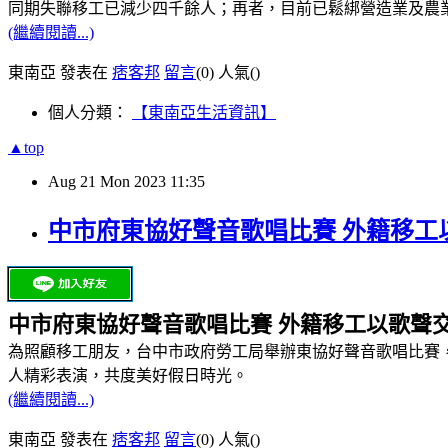
同期失聯移工已減少四千餘人；再者，目前已鬆綁營造業及農
(繼續閱讀...)
東南亞 發表在
痞客邦
留言
(0)
人氣(
)
個人分類：
【東南亞生活資訊】
▲top
Aug
21
Mon
2023
11:35
中市府東協好聲音歌唱比賽 外籍移工
中市府東協好聲音歌唱比賽 外籍移工以歌聲
為照顧移工朋友，台中市政府勞工局舉辦東協好聲音歌唱比賽
人精彩表演，共度美好假日時光。
(繼續閱讀...)
東南亞 發表在
痞客邦
留言
(0)
人氣(
)