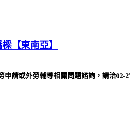
橋樑【東南亞】
或外勞輔導相關問題諮詢，請洽02-2763