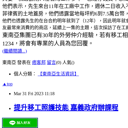
他們表示，先生來台11年在工廠中工作，週休二日收
菲律賓的土地蓋房，他們透露當地每坪約6到7.5萬台
他們也透露先生的在台合約明年就到了（12年），因此明年就
友最常來消費的的商店，延續上一集的主題，這次採訪了在工
東南亞集團已有30年的外勞仲介經驗，若有移工相
1234，將會有專業的人員為您回覆。
(繼續閱讀...)
東南亞 發表在
痞客邦
留言
(0)
人氣(
)
個人分類：
【東南亞生活資訊】
▲top
Mar
31
Fri
2023
11:18
提升移工照護技能 嘉義政府辦課程