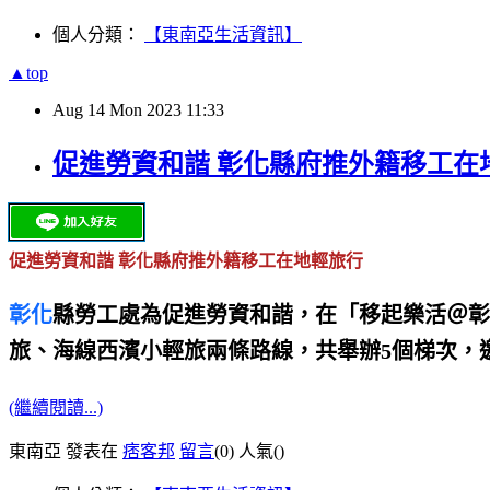
個人分類：
【東南亞生活資訊】
▲top
Aug
14
Mon
2023
11:33
促進勞資和諧 彰化縣府推外籍移工在
促進勞資和諧 彰化縣府推外籍移工在地輕旅行
彰化
縣勞工處為促進勞資和諧，在「移起樂活＠彰
旅、海線西濱小輕旅兩條路線，共舉辦5個梯次，
(繼續閱讀...)
東南亞 發表在
痞客邦
留言
(0)
人氣(
)