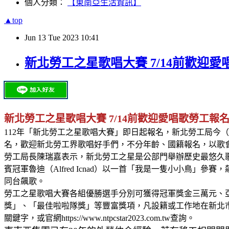
個人分類：
【東南亞生活資訊】
▲top
Jun
13
Tue
2023
10:41
新北勞工之星歌唱大賽 7/14前歡迎
新北勞工之星歌唱大賽 7/14前歡迎愛唱歌勞工報
112年「新北勞工之星歌唱大賽」即日起報名，新北勞工局今
名，歡迎新北勞工界歌唱好手們，不分年齡、國籍報名，以歌
勞工局長陳瑞嘉表示，新北勞工之星是公部門舉辦歷史最悠久
賓冠軍魯迪（Alfred Icnad）以一首「我是一隻小小
同台飆歌。
勞工之星歌唱大賽各組優勝選手分別可獲得冠軍獎金三萬元、
獎」、「最佳啦啦隊獎」等豐富獎項，凡設籍或工作地在新北市
關鍵字，或官網https://www.ntpcstar2023.com.tw查詢。