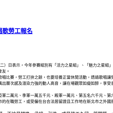
愛唱歌勞工報名
名
（二）日表示，今年參賽組別有「活力之星組」、「魅力之星組
會友。
歌唱比賽，勞工打拚之餘，也要培養正當休閒活動，透過歌唱讓
鳥」參賽，飆出層次感及渲染力強的動人高音，讓在場觀眾如癡如醉，
亞軍二萬元、季軍一萬五千元、殿軍一萬元、第五名六千元、第
的在職勞工，或受僱在台合法居留證且工作地在新北市之外國朋