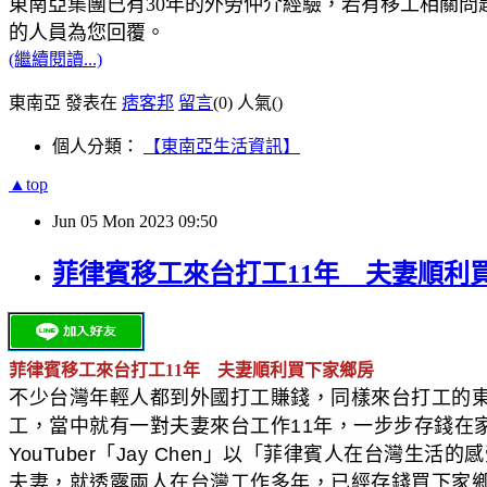
東南亞集團已有30年的外勞仲介經驗，若有移工相關問題
的人員為您回覆。
(繼續閱讀...)
東南亞 發表在
痞客邦
留言
(0)
人氣(
)
個人分類：
【東南亞生活資訊】
▲top
Jun
05
Mon
2023
09:50
菲律賓移工來台打工11年 夫妻順利
菲律賓移工來台打工11年 夫妻順利買下家鄉房
不少台灣年輕人都到外國打工賺錢，同樣來台打工的東南
工，當中就有一對夫妻來台工作11年，一步步存錢在
YouTuber「Jay Chen」以「菲律賓人在台
夫妻，就透露兩人在台灣工作多年，已經存錢買下家