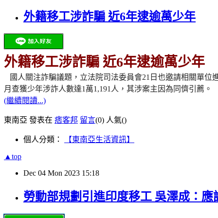
外籍移工涉詐騙 近6年逮逾萬少年
外籍移工涉詐騙 近6年逮逾萬少年
國人關注詐騙議題，立法院司法委員會21日也邀請相關單位進
月查獲少年涉詐人數達1萬1,191人，其涉案主因為同儕引薦。
(繼續閱讀...)
東南亞 發表在
痞客邦
留言
(0)
人氣(
)
個人分類：
【東南亞生活資訊】
▲top
Dec
04
Mon
2023
15:18
勞動部規劃引進印度移工 吳澤成：應