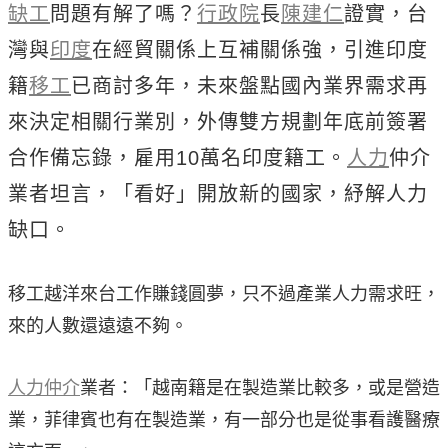
缺工
問題有解了嗎？
行政院
長
陳建仁
證實，台
灣與
印度
在經貿關係上互補關係強，引進印度
籍
移工
已商討多年，未來盤點國內業界需求再
來決定相關行業別，外傳雙方規劃年底前簽署
合作備忘錄，雇用10萬名印度籍工。
人力
仲介
業者坦言，「看好」開放新的國家，紓解人力
缺口。
移工越洋來台工作賺錢圓夢，只不過產業人力需求旺，
來的人數還遠遠不夠。
人力仲介
業者：「越南籍是在製造業比較多，或是營造
業，菲律賓也有在製造業，有一部分也是從事看護醫療