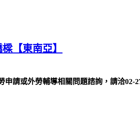
橋樑【東南亞】
或外勞輔導相關問題諮詢，請洽02-2763