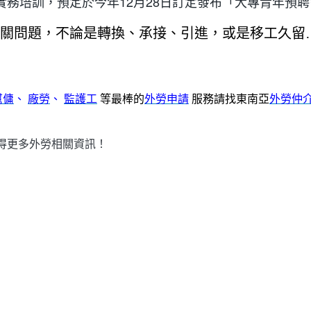
務培訓，預定於今年12月28日訂定發布「大專青年預聘
關問題，不論是轉換、承接、引進，或是移工久留…等問
幫傭
、
廠勞
、
監護工
等最棒的
外勞申請
服務請找東南亞
外勞仲
得更多外勞相關資訊！