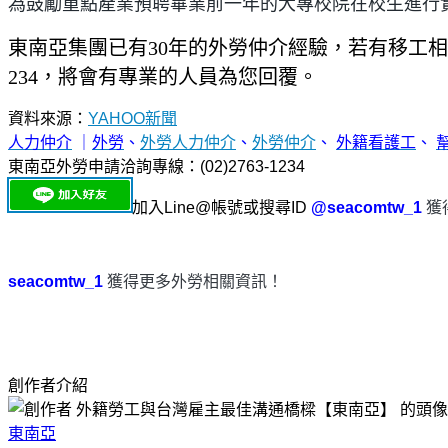
為鼓勵重點產業預聘畢業前一年的大專校院在校生進行實
東南亞集團已有30年的外勞仲介經驗，若有移工相
234，將會有專業的人員為您回覆。
資料來源：
YAHOO新聞
人力仲介
｜
外勞
、
外勞人力仲介
、
外勞仲介
、
外籍看護工
、
東南亞外勞申請洽詢專線：(02)2763-1234
加入Line@帳號或搜尋ID
@seacomtw_1
獲
seacomtw_1
獲得更多外勞相關資訊！
創作者介紹
東南亞