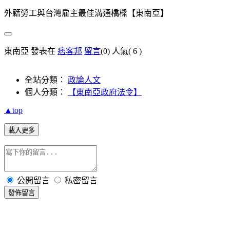
外籍勞工與台灣雇主最佳溝通橋樑【東南亞】
東南亞 發表在
痞客邦
留言
(0)
人氣(
6
)
全站分類：
政論人文
個人分類：
【東南亞政府法令】
▲top
載入更多
公開留言
私密留言
發佈留言