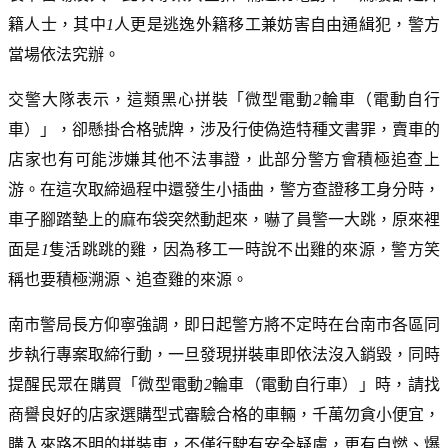
籍人士，其中
1
人更是逃逸外籍移工兼妨害自由通緝犯，警方
當場依法究辦。
交警大隊表示，這類黑心拼裝「微型電動
2
輪車（電動自行
車）」，卻懸掛合格號牌，涉及行使偽造特種文書罪，賣車的
店家也有可能涉嫌其他不法事證，此部分警方會積極追查上
游。在這次取締過程中還發生小插曲，警方查證移工身分時，
車子腳踏墊上的麻布袋突然動起來，嚇了員警一大跳，原來裡
面是
1
隻活跳跳的雞，因為移工一時說不出雞的來源，警方笑
稱也要積極溯源、追查雞的來源。
南市警局長方仰寧強調，即日起警方將不定時在台南市各區同
步執行專案取締行動，一旦發現拼裝車即依法沒入銷毀，同時
提醒民眾在購買「微型電動
2
輪車（電動自行車）」時，請找
商譽良好的店家選購型式審驗合格的車輛，千萬勿貪小便宜，
購入來路不明的拼裝車，不僅行駛有安全疑慮，更有自燃、爆