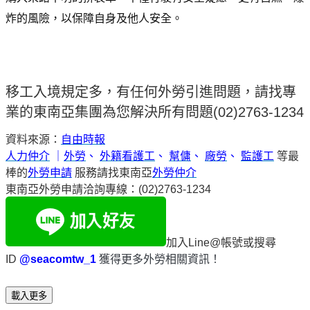
炸的風險，以保障自身及他人安全。
移工入境規定多，有任何外勞引進問題，請找專
業的東南亞集團為您解決所有問題(02)2763-1234
資料來源：
自由時報
人力仲介
｜
外勞
、
外籍看護工
、
幫傭
、
廠勞
、
監護工
等最
棒的
外勞申請
服務請找東南亞
外勞仲介
東南亞外勞申請洽詢專線：(02)2763-1234
加入Line@帳號或搜尋
ID
@seacomtw_1
獲得更多外勞相關資訊！
載入更多