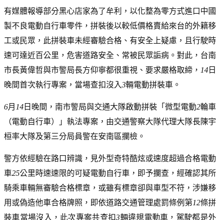
有媒體報導部分黑心店家為了牟利，以化整為零方式進口中國
製不良電動自行車零件，拼裝後以較低價格賣給來台的外籍移
工或民眾，此拼裝車未經審驗合格、有安全上疑慮，且行駛時
速可達近百公里，危害道路安全、常被民眾詬病。對此，台南
市長黃偉哲與市警局長方仰寧都很重視、要求嚴格取締，
14
日
晚間首次執行專案，當場查扣沒入
3
輛電動拼裝車。
6
月
14
日晚間，南市警局與交通大隊啟動拼裝「微型電動
2
輪車
（電動自行車）」執法專案，由交通警察大隊代理大隊長陳宇
桓率大隊及第三分局員警在安南區攔檢。
警方依經驗在路口辨識，見外型奇特酷炫或速度超過合格電動
車
25
公里時速速限的可疑電動自行車，即予攔查，經確認其所
騎乘車輛無審驗合格標章，或雖有標章卻與車型不符，涉嫌移
用或偽造他車合格牌照，即依道路交通管理處罰條例第
12
條拼
裝車當場沒入，此次專案共查扣
3
輛違規電動車，駕駛都是外