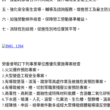
五、強化安全衛生宣導、輔導及諮詢服務，增進勞工及雇主防
六、加強勞動條件檢查，保障勞工勞動基準權益。
七、消除性別歧視，促進性別地位實質平等。
勞委會明訂下列事業單位應優先實施專案檢查
1.火災爆炸預防專案。
2.大型營造工程安全專案。
3.有導致墜落、滾落、踏穿等高處作業及被撞危害預防專案。
4.有導致被夾、捲、切割等職業殘廢災害預防專案。
5.高毒性、高剌激、腐蝕性或特殊材料氣體、含游離二氧化
6.下水道、暗溝、人孔、涵管、化糞池、生化槽、發酵槽、溫
7.經陳情、申訴、檢舉案件數多或經大眾傳撥媒體報導違反勞