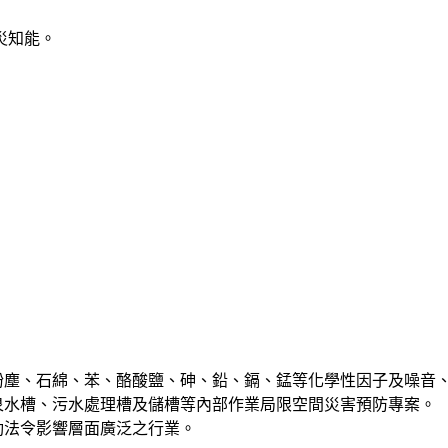
災知能。
矽粉塵、石綿、苯、酪酸鹽、砷、鉛、鎘、錳等化學性因子及噪音
泉水槽、污水處理槽及儲槽等內部作業局限空間災害預防專案。
動法令影響層面廣泛之行業。