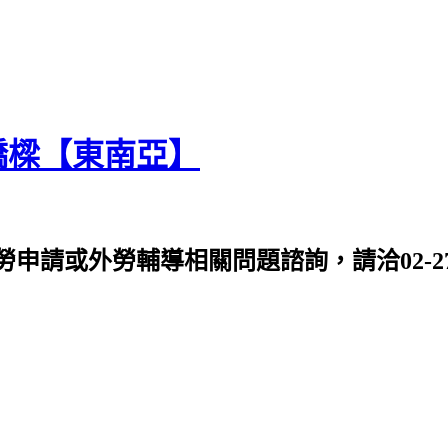
橋樑【東南亞】
或外勞輔導相關問題諮詢，請洽02-2763