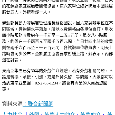
的花蓮縣家庭照顧者關懷協會，這六家單位總計聘雇本國籍居
服廿五人、外籍看護十人。
勞動部勞動力發展署管理組長蘇裕國說，因六家試辦單位在不
同區域，有物價水平落差，所以收費價格由各單位自訂，單次
四小時服務收費約在一千元至一二五○元間，單次八小時服
務，約落在一千兩百元至兩千五百元間，全日廿四小時的收費
則在兩千六百元至三千五百元間。各試辦單位收費表，明天上
路時會同步公布。至於雇主協會要求暫緩上路，蘇表示，內部
還在討論。
東南亞集團已有30年的外勞仲介經驗，若有外勞相關問題，不
論是轉換、承接、引進，或是外勞久留…等問題，大家都可以
洽詢東南亞集團：02-2763-1234，將會有專業的人員為您回
覆。
資料來源
：
聯合新聞網
人力仲介
｜
外勞
、
外勞人力仲介
、
外勞仲介
、
外