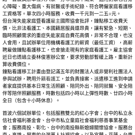
心障礙、重大傷病、有就醫或手術紀錄、符合聘僱家庭看護移
工資格等。單次四小時服務，收費一千元到一二五○元。
但台灣失能家庭暨看護
雇主
國際協會批評，鐘點移工收費天
價，比非法看護工、本國籍居服員還昂貴，讓有緊急、短期、
臨時照顧需求的重症失能家庭自費花高價，非常不合理，也沒
人會用，且試辦單位用機構看護工的薪資（最低工資），高薪
聘雇做鐘點看護移工，也會搶走現有的家庭看護工。雇主協會
近日也透過立委林俊憲辦公室，要求勞動部暫緩上路，重新計
算收費價位。
鐘點看護移工計畫由登記滿五年的財團法人或非營利社團法人
參與試辦，聘用
外籍看護
工，並負責接案、派遣移工進到申請
者家庭提供基本日常生活照顧、陪同外出、陪同就醫、安全陪
伴等陪伴照顧服務，時數包括四小時以上彈性時數、廿四小時
全日（包含十小時休息）。
首波六個試辦單位，包括服務雙北的紅心字會；台中的私立永
信社會福利基金會、台中市私立童庭社會福利慈善事業基金
會；服務南投、彰化、台中的南投縣新媳婦關懷協會。服務台
南、高雄、屏東的台灣萬人社福協會，以及宜蘭、花蓮、台東