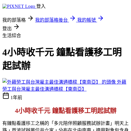
登入
我的部落格
我的部落格後台
我的帳號
登出
生活綜合
4小時收千元 鐘點看護移工明
起試辦
外籍
勞工與台灣雇主最佳溝通橋樑【東南亞】
1年前
4小時收千元 鐘點看護移工明起試辦
有鐘點看護
移工
之稱的「多元陪伴照顧服務試辦計畫」明天上
路，首波試辦單位共六家，分布在北中南東，適用對象包含身