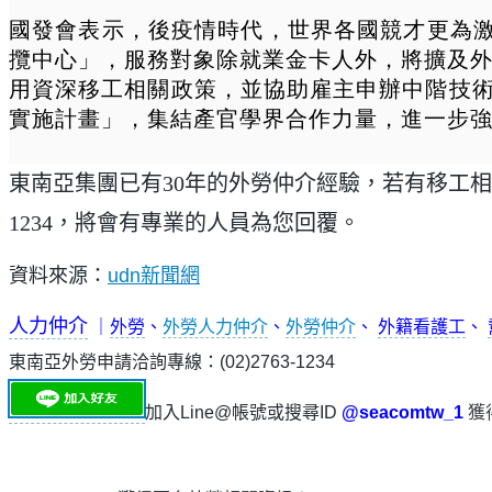
國發會表示，後疫情時代，世界各國競才更為激烈，
攬中心」，服務對象除就業金卡人外，將擴及外
用資深移工相關政策，並協助雇主申辦中階技
實施計畫」，集結產官學界合作力量，進一步
東南亞集團已有30年的外勞仲介經驗，若有移工相
1234，將會有專業的人員為您回覆。
資料來源：
udn新聞網
人力仲介
｜
外勞
、
外勞人力仲介
、
外勞仲介
、
外籍看護工
、
東南亞外勞申請洽詢專線：(02)2763-1234
加入Line@帳號或搜尋ID
@seacomtw_1
獲