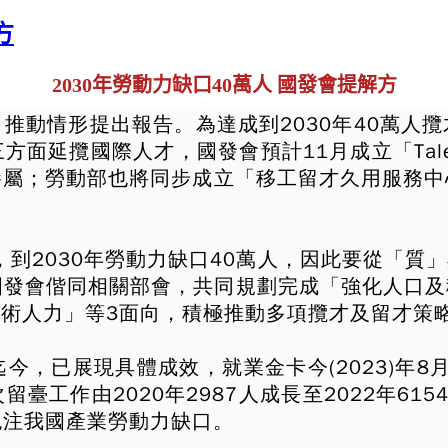
方
2030年勞動力缺口40萬人 國發會提解方
」推動情形提出報告。為達成到2030年40萬人
方面延攬國際人才，國發會預計11月成立「Tale
眷屬；
勞動部
也將同步成立「移工留才久用服務中
，到2030年勞動力缺口40萬人，因此要從「
，國發會偕同相關部會，共同規劃完成「強化人口
術人力」等3面向，積極推動多項攬才及留才策
，已展現具體成效，就業金卡今(2023)年8
臺工作由2020年2987人成長至2022年61
挹注我國產業勞動力缺口。