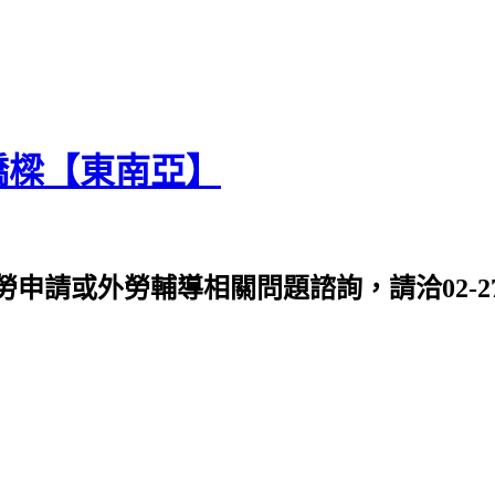
橋樑【東南亞】
或外勞輔導相關問題諮詢，請洽02-2763