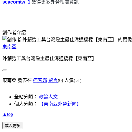
seacomtw_1
獲得更多外勞相關資訊！
創作者介紹
東南亞
外籍勞工與台灣雇主最佳溝通橋樑【東南亞】
東南亞 發表在
痞客邦
留言
(0)
人氣(
3
)
全站分類：
政論人文
個人分類：
【東南亞外勞新聞】
▲top
載入更多