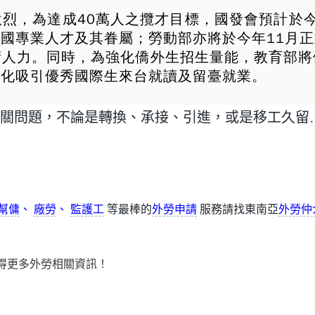
為達成40萬人之攬才目標，國發會預計於今年11月
國專業人才及其眷屬；勞動部亦將於今年11月
術人力。同時，為強化僑外生招生量能，教育部將
強化吸引優秀國際生來台就讀及留臺就業。
關問題，不論是轉換、承接、引進，或是移工久留…等
幫傭
、
廠勞
、
監護工
等最棒的
外勞申請
服務請找東南亞
外勞仲
得更多外勞相關資訊！