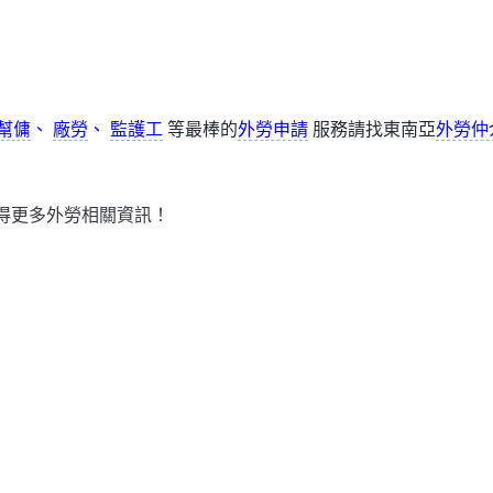
幫傭
、
廠勞
、
監護工
等最棒的
外勞申請
服務請找東南亞
外勞仲
得更多外勞相關資訊！