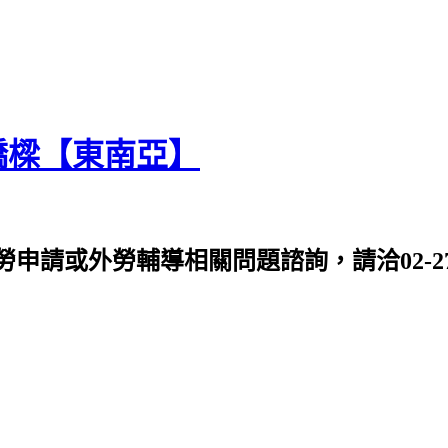
橋樑【東南亞】
或外勞輔導相關問題諮詢，請洽02-2763