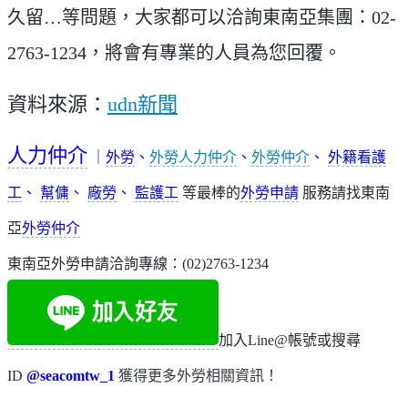
久留…等問題，大家都可以洽詢東南亞集團：02-
2763-1234，將會有專業的人員為您回覆。
資料來源：
u
dn新聞
人力仲介
｜
外勞
、
外勞人力仲介
、
外勞仲介
、
外籍看護
工
、
幫傭
、
廠勞
、
監護工
等最棒的
外勞申請
服務請找東南
亞
外勞仲介
東南亞外勞申請洽詢專線：(02)2763-1234
加入Line@帳號或搜尋
ID
@seacomtw_1
獲得更多外勞相關資訊！