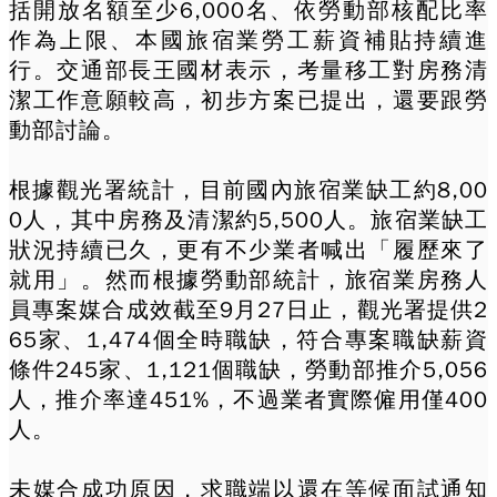
括開放名額至少6,000名、依
勞動部
核配比率
作為上限、本國旅宿業勞工薪資補貼持續進
行。交通部長王國材表示，考量移工對房務清
潔工作意願較高，初步方案已提出，還要跟勞
動部討論。
根據觀光署統計，目前國內旅宿業缺工約8,00
0人，其中房務及清潔約5,500人。旅宿業缺工
狀況持續已久，更有不少業者喊出「履歷來了
就用」。然而根據勞動部統計，旅宿業房務人
員專案媒合成效截至9月27日止，觀光署提供2
65家、1,474個全時職缺，符合專案職缺薪資
條件245家、1,121個職缺，勞動部推介5,056
人，推介率達451%，不過業者實際僱用僅400
人。
未媒合成功原因，求職端以還在等候面試通知