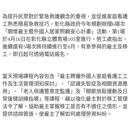
為提升民眾對於緊急救護觀念的重視，並促進家庭看護
工熟悉簡易急救技巧，彰化縣政府今年規劃辦理
6
場次
「關懷雇主暨外國人居家照顧安心計畫」活動，第
1
場
於
4
月
16
日在彰化縣立體育場
105
室進行。勞工處指出，
後續還有
5
場次將持續進行至
6
月，有意參與的雇主及移
工，即日起可透過電話報名。
當天現場課程內容包含「雇主聘僱外國人家庭看護工工
作及生活管理須知探討」、「認識失智症及相關資源應
用」、「老人保護暨意定監護」及「關節放鬆運動及日
常復健訓練指導」等課程，藉以強化雇主對於移工管理
法令了解，協助雇主掌握移工是否有不適任之情形，並
提供諮詢管道，使雇主了解如何處理勞資糾紛。