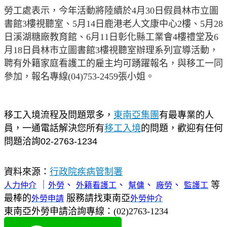
勞工處表示，今年活動將陸續於
4
月
30
日假員林市立圖
書館
3
樓視聽室、
5
月
14
日鹿港老人文康中心
2
樓、
5
月
28
日溪湖糖廠教育館、
6
月
11
日彰化縣工業會
4
樓禮堂及
6
月
18
日員林市立圖書館
3
樓視聽室辦理系列宣導活動，
聘有外籍家庭看護工的雇主均可踴躍報名，與移工一同
參加，報名專線
(04)753-2459
張小姐。
移工入境流程及問題眾多，
東南亞集團
有最專業的人
員，一通電話解決您所有
移工入境
的問題，歡迎有任何
問題洽詢02-2763-1234
資料來源：
行
政院疾病管制署
｜
、
、
、
、
等
人力仲介
外勞
外籍看護工
幫傭
廠勞
監護工
最棒的
服務請找東南亞
外勞申請
外勞仲介
東南亞外勞申請洽詢專線：(02)2763-1234