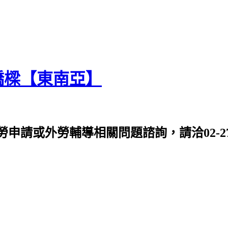
橋樑【東南亞】
或外勞輔導相關問題諮詢，請洽02-2763