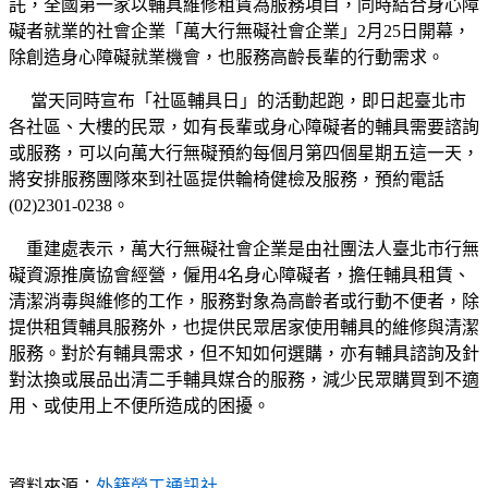
託，全國第一家以輔具維修租賃為服務項目，同時結合身心障
礙者就業的社會企業「萬大行無礙社會企業」2月25日開幕，
除創造身心障礙就業機會，也服務高齡長輩的行動需求。
當天同時宣布「社區輔具日」的活動起跑，即日起臺北市
各社區、大樓的民眾，如有長輩或身心障礙者的輔具需要諮詢
或服務，可以向萬大行無礙預約每個月第四個星期五這一天，
將安排服務團隊來到社區提供輪椅健檢及服務，預約電話
(02)2301-0238。
重建處表示，萬大行無礙社會企業是由社團法人臺北市行無
礙資源推廣協會經營，僱用4名身心障礙者，擔任輔具租賃、
清潔消毒與維修的工作，服務對象為高齡者或行動不便者，除
提供租賃輔具服務外，也提供民眾居家使用輔具的維修與清潔
服務。對於有輔具需求，但不知如何選購，亦有輔具諮詢及針
對汰換或展品出清二手輔具媒合的服務，減少民眾購買到不適
用、或使用上不便所造成的困擾。
資料來源：
外籍勞工通訊社