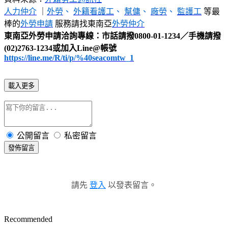
人力仲介
｜
外勞
、
外籍看護工
、
幫傭
、
廠勞
、
監護工
等最
棒的
外勞申請
服務請找東南亞
外勞仲介
東南亞外勞申請洽詢專線：市話請撥0800-01-1234／手機請撥
(02)2763-1234或加入Line@帳號
https://line.me/R/ti/p/%40seacomtw_1
載入更多
公開留言
私密留言
發佈留言
請先
登入
以發表留言。
Recommended