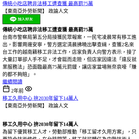
傳統小吃店聘非法移工遭查獲 最高罰75萬
【東南亞外勞新聞】
政論人文
傳統小吃店聘非法移工遭查獲 最高罰75萬
台南市警察局第五分局接獲民眾報案，一民宅凌晨常有移工進
出，影響周邊安寧，警方選定清晨拂曉出擊查緝，查獲2名來
台工作的越南籍移工非法工作，店家負責人向警方表示，接了
大量訂單卻人手不足，才會鋌而走險，但店家因違法「違反就
業服務法」恐面臨最高75萬元罰鍰，讓店家當場無奈哀嚎「賺
的都不夠賠」。
繼續閱讀
2年前
移工久用中心 拚2030年留下14萬人
【東南亞外勞新聞】
政論人文
移工久用中心 拚2030年留下14萬人
為留下優質移工人才，勞動部推動「移工留才久用方案」，只