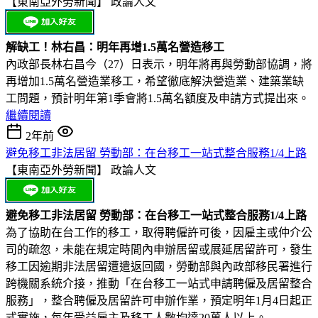
【東南亞外勞新聞】
政論人文
解缺工！林右昌：明年再增1.5萬名營造移工
內政部長林右昌今（27）日表示，明年將再與勞動部協調，將
再增加1.5萬名營造業移工，希望徹底解決營造業、建築業缺
工問題，預計明年第1季會將1.5萬名額度及申請方式提出來。
繼續閱讀
2年前
避免移工非法居留 勞動部：在台移工一站式整合服務1/4上路
【東南亞外勞新聞】
政論人文
避免移工非法居留 勞動部：在台移工一站式整合服務1/4上路
為了協助在台工作的移工，取得聘僱許可後，因雇主或仲介公
司的疏忽，未能在規定時間內申辦居留或展延居留許可，發生
移工因逾期非法居留遭遣返回國，勞動部與內政部移民署進行
跨機關系統介接，推動「在台移工一站式申請聘僱及居留整合
服務」，整合聘僱及居留許可申辦作業，預定明年1月4日起正
式實施，每年受益雇主及移工人數均達20萬人以上。