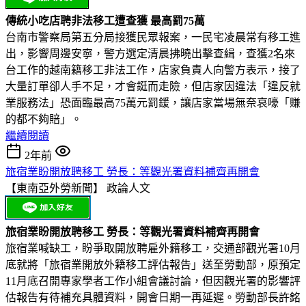
傳統小吃店聘非法移工遭查獲 最高罰75萬
台南市警察局第五分局接獲民眾報案，一民宅凌晨常有移工進
出，影響周邊安寧，警方選定清晨拂曉出擊查緝，查獲2名來
台工作的越南籍移工非法工作，店家負責人向警方表示，接了
大量訂單卻人手不足，才會鋌而走險，但店家因違法「違反就
業服務法」恐面臨最高75萬元罰鍰，讓店家當場無奈哀嚎「賺
的都不夠賠」。
繼續閱讀
2年前
旅宿業盼開放聘移工 勞長：等觀光署資料補齊再開會
【東南亞外勞新聞】
政論人文
旅宿業盼開放聘移工 勞長：等觀光署資料補齊再開會
旅宿業喊缺工，盼爭取開放聘雇外籍移工，交通部觀光署10月
底就將「旅宿業開放外籍移工評估報告」送至勞動部，原預定
11月底召開專家學者工作小組會議討論，但因觀光署的影響評
估報告有待補充具體資料，開會日期一再延遲。勞動部長許銘