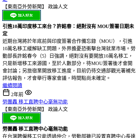
【東南亞外勞新聞】
政論人文
引進10萬印度移工來台？許銘春：絕對沒有 MOU簽署日期未
定
近期台灣將於年底前與印度簽署合作備忘錄（MOU），引進
10萬名移工緩解缺工問題，外界擔憂恐衝擊台灣就業市場。勞
動部長許銘春今（5）日強調，絕對沒有要開放10萬名移工，
只是新增移工來源國，至於人數部分，待MOU簽署後才會開
會討論；另旅宿業開放移工進度，目前仍待交通部觀光署補充
評估報告，才會舉行專家會議，時間點尚未確定。
繼續閱讀
2年前
勞團轟 移工直聘中心毫無功能
【東南亞外勞新聞】
政論人文
勞團轟 移工直聘中心毫無功能
在台灣聘僱移工只能透過仲介，勞動部雖已設置直聘中心長達