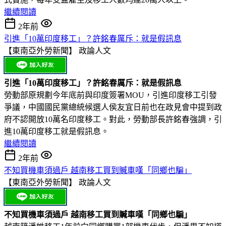
繼續閱讀
2年前
引進「10萬印度移工」？許銘春厲斥：就是假訊息
【東南亞外勞新聞】
政論人文
引進「10萬印度移工」？許銘春厲斥：就是假訊息
勞動部原規劃今年底前與印度簽署MOU，引進印度移工引發
爭議，中國國民黨總統候選人侯友宜日前也在政見會中提到政
府不認開放10萬名印度移工。對此，勞動部長許銘春強調，引
進10萬印度移工就是假訊息。
繼續閱讀
2年前
不知買機車須過戶 越南移工買到贓車嘆「同鄉也騙」
【東南亞外勞新聞】
政論人文
不知買機車須過戶 越南移工買到贓車嘆「同鄉也騙」