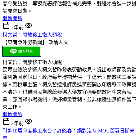
春今受訪說，等觀光署評估報告補充完畢，雙邊才會進一步討
論開會日期。
繼續閱讀
2年前
柯文哲：開放移工徵人頭稅
【東南亞外勞新聞】
政論人文
柯文哲：開放移工徵人頭稅
民眾黨總統參選人柯文哲昨發表勞動政見，提出教師節及勞動
節列為國定假日、政府每年撥補勞保一千億元、開放移工並課
徵人頭稅等主張。柯文哲還批評民進黨擬開放印度移工政策說
不清楚，也稱國民黨總統參選人侯友宜稱要開放陸生來台就
業，應回歸市場機制、做好總量管制，並非讓陸生無條件留下
來工作。
繼續閱讀
2年前
引進10萬印度移工來台？許銘春：絕對沒有 MOU簽署日期未
定