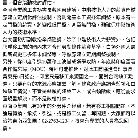
畫，但會滾動檢討評估。
全國產業總工會祕書長戴國榮建議，中階技術人力的薪資門檻
應建立定期化評估機制，否則隨基本工資逐年調整，原本有一
定門檻的薪資，將變成低門檻、甚至無門檻，難確保中階技術
人力的技術水準。
台大國發所副教授辛炳隆說，除了中階技術人力薪資外，包括
聘雇移工前的國內求才合理勞動條件薪資基準、白領外國人最
低薪資更已多年未調整等，呼籲應建立定期調整機制。
另外，從印度引進10萬移工演變成選舉攻防，年底與印度簽署
合作備忘錄（MOU）時程可能推延，對此工商協進會理事長
吳東亮6日認為，印度只是移工來源國之一，面對台灣缺工難
題，只要有好的來源都應該去了解。建意政府應調查藍領和白
領缺工情況，不管是藍領的建築工人，或白領階級，應從需求
面規畫解決，而不是散槍打鳥。
東南亞集團已有30年的外勞仲介經驗，若有移工相關問題，不
論是轉換、承接、引進，或是移工久留…等問題，大家都可以
洽詢東南亞集團：02-2763-1234，將會有專業的人員為您回
覆。