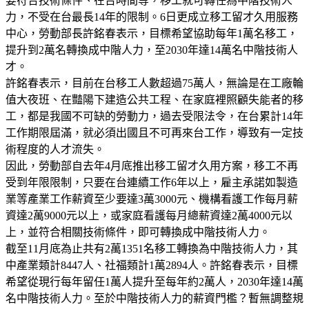
要符合技術條件、在台時間等，移工就可轉任為中階技術人
力，不受在台最長14年的限制。6日更成立移工留才久用服務
中心，勞動部長許銘春表示，目標希望協助每年1萬名移工，
提升到2萬名轉換成中階人力，至2030年達14萬名中階技術人
才。
許銘春表示，目前在台移工人數超過75萬人，無論是在工廠輪
值大夜班、在豔陽下建造公共工程、在家庭裡照顧失能者的移
工，都是我國不可缺的勞動力，過去受限法令，在台累計14年
工作期限屆滿，就必須出國且不可再來台工作，導致有一定技
術程度的人才流失。
因此，勞動部自去年4月底推出移工留才久用方案，移工不再
受到年限限制，只要在台連續工作6年以上，雇主承諾如製造
業等產業工作薪資至少要達3萬3000元、機構看護工作每月薪
資達2萬9000元以上，或家庭看護每月總薪資達2萬4000元以
上，並符合相關技術條件，即可轉換成中階技術人力。
截至11月底為止共有2萬1351名移工轉換為中階技術人力，其
中產業類計8447人、社福類計1萬2894人。許銘春表示，目標
希望從現行每年留任1萬人提升至每年約2萬人，2030年達14萬
名中階技術人力。至於中階技術人力的薪資門檻？暫無調整規