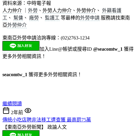
資料來源：
中時電子報
人力仲介
｜
外勞
、
外勞人力仲介
、
外勞仲介
、
外籍看護
工
、
幫傭
、
廠勞
、
監護工
等最棒的
外勞申請
服務請找東南
亞
外勞仲介
東南亞外勞申請洽詢專線：(02)2763-1234
加入Line@帳號或搜尋ID
@seacomtw_1
獲得
更多外勞相關資訊！
seacomtw_1
獲得更多外勞相關資訊！
繼續閱讀
2年前
傳統小吃店聘非法移工遭查獲 最高罰75萬
【東南亞外勞新聞】
政論人文