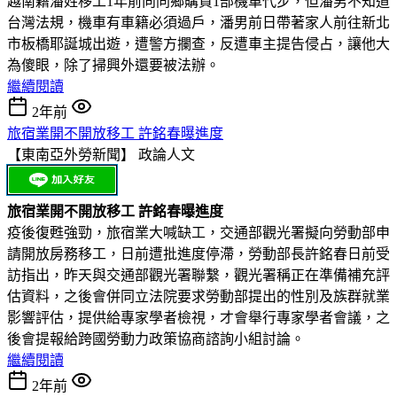
越南籍潘姓移工1年前向同鄉購買1部機車代步，但潘男不知道
台灣法規，機車有車籍必須過戶，潘男前日帶著家人前往新北
市板橋耶誕城出遊，遭警方攔查，反遭車主提告侵占，讓他大
為傻眼，除了掃興外還要被法辦。
繼續閱讀
2年前
旅宿業開不開放移工 許銘春曝進度
【東南亞外勞新聞】
政論人文
旅宿業開不開放移工 許銘春曝進度
疫後復甦強勁，旅宿業大喊缺工，交通部觀光署擬向勞動部申
請開放房務移工，日前遭批進度停滯，勞動部長許銘春日前受
訪指出，昨天與交通部觀光署聯繫，觀光署稱正在準備補充評
估資料，之後會併同立法院要求勞動部提出的性別及族群就業
影響評估，提供給專家學者檢視，才會舉行專家學者會議，之
後會提報給跨國勞動力政策協商諮詢小組討論。
繼續閱讀
2年前